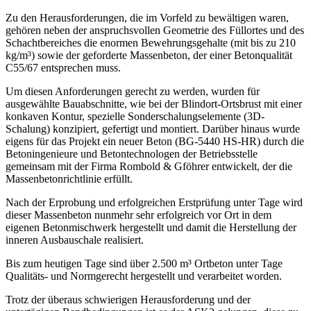
Zu den Herausforderungen, die im Vorfeld zu bewältigen waren,
gehören neben der anspruchsvollen Geometrie des Füllortes und des
Schachtbereiches die enormen Bewehrungsgehalte (mit bis zu 210
kg/m³) sowie der geforderte Massenbeton, der einer Betonqualität
C55/67 entsprechen muss.
Um diesen Anforderungen gerecht zu werden, wurden für
ausgewählte Bauabschnitte, wie bei der Blindort-Ortsbrust mit einer
konkaven Kontur, spezielle Sonderschalungselemente (3D-
Schalung) konzipiert, gefertigt und montiert. Darüber hinaus wurde
eigens für das Projekt ein neuer Beton (BG-5440 HS-HR) durch die
Betoningenieure und Betontechnologen der Betriebsstelle
gemeinsam mit der Firma Rombold & Gföhrer entwickelt, der die
Massenbetonrichtlinie erfüllt.
Nach der Erprobung und erfolgreichen Erstprüfung unter Tage wird
dieser Massenbeton nunmehr sehr erfolgreich vor Ort in dem
eigenen Betonmischwerk hergestellt und damit die Herstellung der
inneren Ausbauschale realisiert.
Bis zum heutigen Tage sind über 2.500 m³ Ortbeton unter Tage
Qualitäts- und Normgerecht hergestellt und verarbeitet worden.
Trotz der überaus schwierigen Herausforderung und der